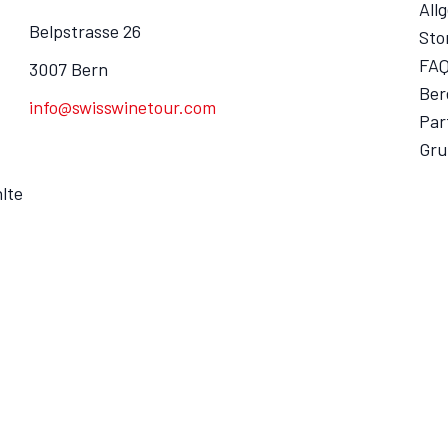
All
Belpstrasse 26
Sto
FA
3007 Bern
Ber
info@swisswinetour.com
Par
Gru
lte