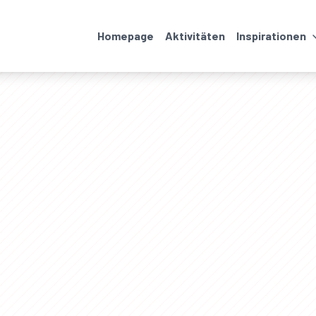
Homepage
Aktivitäten
Inspirationen
Veranstaltungen
Unterkünfte und
Restaurants
Wanderungen und
Transport