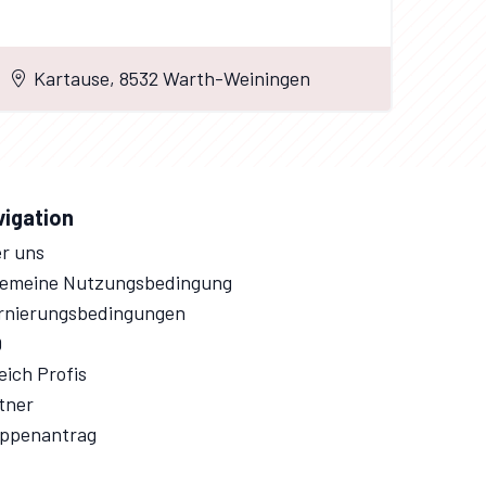
Kartause, 8532 Warth-Weiningen
vigation
r uns
gemeine Nutzungsbedingung
rnierungsbedingungen
Q
eich Profis
tner
ppenantrag