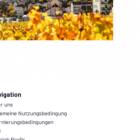
vigation
r uns
gemeine Nutzungsbedingung
rnierungsbedingungen
Q
eich Profis