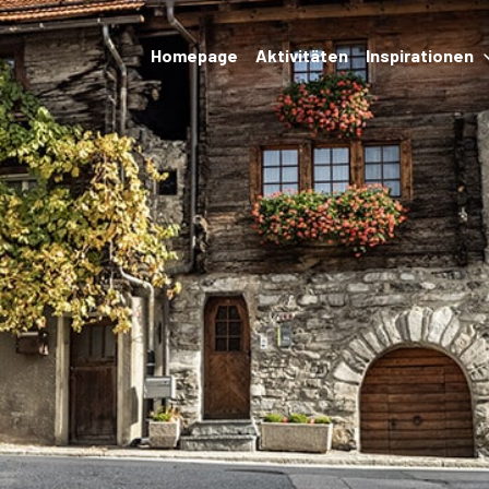
Homepage
Aktivitäten
Inspirationen
Veranstaltungen
Unterkünfte und
Restaurants
Wanderungen und
Transport