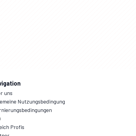
vigation
r uns
gemeine Nutzungsbedingung
rnierungsbedingungen
Q
eich Profis
tner