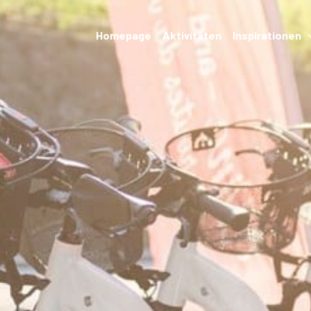
Homepage
Aktivitäten
Inspirationen
Veranstaltungen
Unterkünfte und
Restaurants
Wanderungen und
Transport