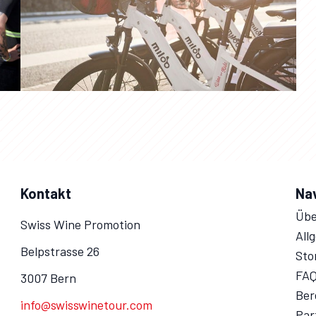
Kontakt
Na
Übe
Swiss Wine Promotion
All
Belpstrasse 26
Sto
FA
3007 Bern
Ber
info@swisswinetour.com
Par