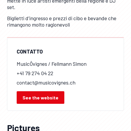
mette in luce artisti emergenti della regione e DJ
set.
Biglietti d’ingresso e prezzi di cibo e bevande che
rimangono molto ragionevoli
CONTATTO
MusicÔvignes / Fellmann Simon
+41 79 274 04 22
contact@musicovignes.ch
See the website
Pictures