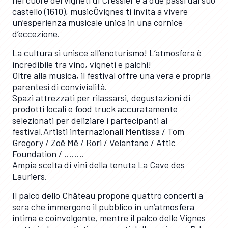
nel cuore dei vigneti di Cressier e a due passi dal suo
castello (1610), musicÔvignes ti invita a vivere
un’esperienza musicale unica in una cornice
d’eccezione.
La cultura si unisce all’enoturismo! L’atmosfera è
incredibile tra vino, vigneti e palchi!
Oltre alla musica, il festival offre una vera e propria
parentesi di convivialità.
Spazi attrezzati per rilassarsi, degustazioni di
prodotti locali e food truck accuratamente
selezionati per deliziare i partecipanti al
festival.Artisti internazionali Mentissa / Tom
Gregory / Zoë Më / Rori / Velantane / Attic
Foundation / ……..
Ampia scelta di vini della tenuta La Cave des
Lauriers.
Il palco dello Château propone quattro concerti a
sera che immergono il pubblico in un’atmosfera
intima e coinvolgente, mentre il palco delle Vignes