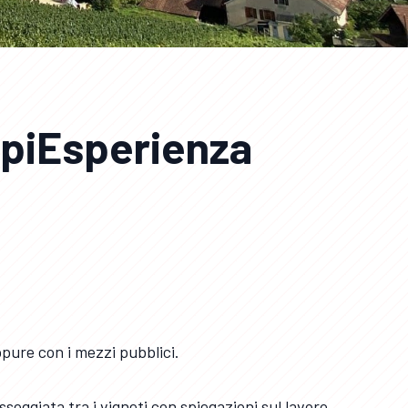
ppiEsperienza
pure con i mezzi pubblici.
eggiata tra i vigneti con spiegazioni sul lavoro