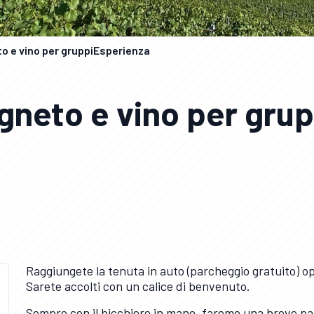
to e vino per gruppiEsperienza
igneto e vino per gru
Raggiungete la tenuta in auto (parcheggio gratuito) op
Sarete accolti con un calice di benvenuto.
Sempre con il bicchiere in mano, faremo una breve pass