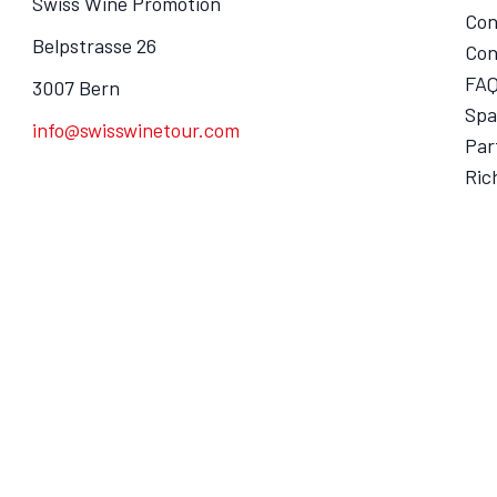
Swiss Wine Promotion
Con
Belpstrasse 26
Con
FA
3007 Bern
Spa
info@swisswinetour.com
Par
Ric