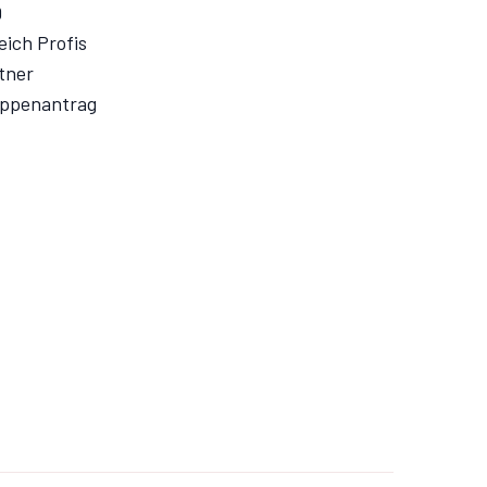
Q
eich Profis
tner
ppenantrag