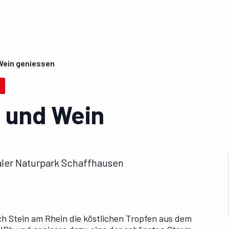
Wii-Schiff zum Wohl / Schaffhauserland Tourismus / Roberta Fele
 Wein geniessen
n und Wein
ler Naturpark Schaffhausen
h Stein am Rhein die köstlichen Tropfen aus dem