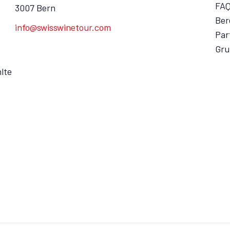
FA
3007 Bern
Ber
info@swisswinetour.com
Par
Gru
lte