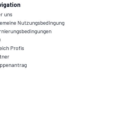
vigation
r uns
gemeine Nutzungsbedingung
rnierungsbedingungen
Q
eich Profis
tner
ppenantrag