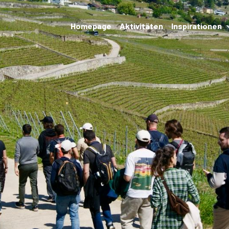
Homepage
Aktivitäten
Inspirationen
Veranstaltungen
Unterkünfte und
Restaurants
Wanderungen und
Transport