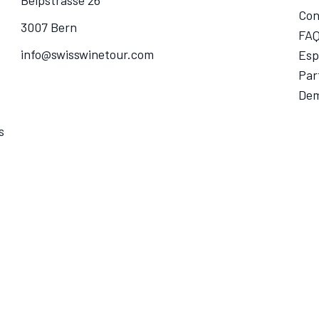
Belpstrasse 26
Con
3007 Bern
FA
info@swisswinetour.com
Esp
Par
Dem
s