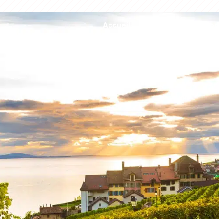
Accueil
Activités
Inspiratio
Evénements
Hébergements et
restauration
Randonnées et
transports