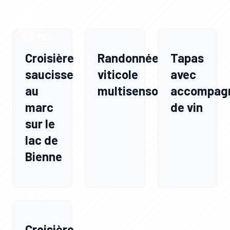
Croisière
Randonnée
Tapas
saucisse
viticole
avec
au
multisensorielle
accompag
marc
de vin
sur le
lac de
Bienne
Croisière