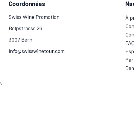
Coordonnées
Na
Swiss Wine Promotion
À p
Con
Belpstrasse 26
Con
3007 Bern
FA
info@swisswinetour.com
Esp
Par
Dem
s