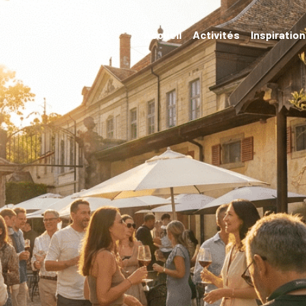
Accueil
Activités
Inspiratio
Evénements
Hébergements et
restauration
Randonnées et
transports