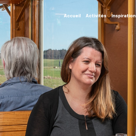
Accueil
Activités
Inspiratio
Evénements
Hébergements et
restauration
Randonnées et
transports