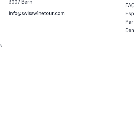
3007 Bern
FA
info@swisswinetour.com
Esp
Par
Dem
s