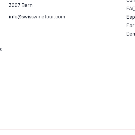
3007 Bern
FA
info@swisswinetour.com
Esp
Par
Dem
s