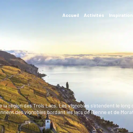
Accueil
Activités
Inspiratio
Evénements
Hébergements et
restauration
Randonnées et
transports
de la région des Trois Lacs. Les vignobles s’étendent le lon
iennent des vignobles bordant les lacs de Bienne et de Mora