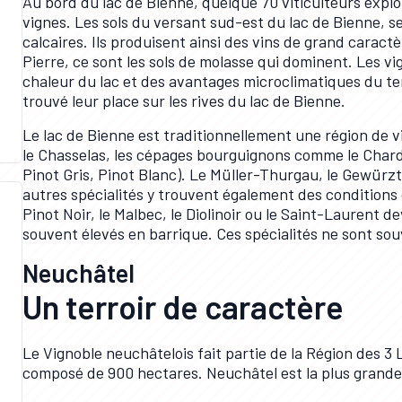
Au bord du lac de Bienne, quelque 70 viticulteurs expl
vignes. Les sols du versant sud-est du lac de Bienne, s
calcaires. Ils produisent ainsi des vins de grand caractèr
Pierre, ce sont les sols de molasse qui dominent. Les vi
chaleur du lac et des avantages microclimatiques du te
trouvé leur place sur les rives du lac de Bienne.
Le lac de Bienne est traditionnellement une région de vi
le Chasselas, les cépages bourguignons comme le Chardon
Pinot Gris, Pinot Blanc). Le Müller-Thurgau, le Gewür
autres spécialités y trouvent également des conditions 
Pinot Noir, le Malbec, le Diolinoir ou le Saint-Laurent 
souvent élevés en barrique. Ces spécialités ne sont sou
Neuchâtel
Un terroir de caractère
Le Vignoble neuchâtelois fait partie de la Région des 3
composé de 900 hectares. Neuchâtel est la plus grande