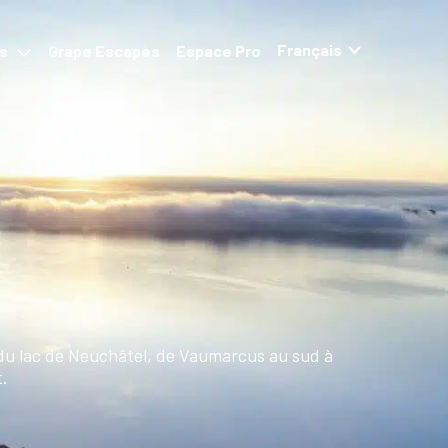
ns
Grape Escapes
Espace Pro
g du lac de Neuchâtel, de Vaumarcus au sud à
t.